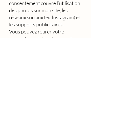
consentement couvre l’utilisation
des photos sur mon site, les
réseaux sociaux (ex. Instagram) et
les supports publicitaires.
Vous pouvez retirer votre
consentement à tout moment
avec effet pour l’avenir. Je
retirerai alors les photos publiées
dans la mesure du possible.
9. Transmission de vos données
à des tiers
Vos données personnelles ne
sont transmises à des tiers que si
cela est nécessaire à l’exécution du
contrat (ex. prestataires de
paiement) ou avec votre